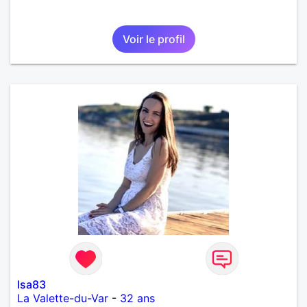
Voir le profil
Isa83
La Valette-du-Var
-
32 ans