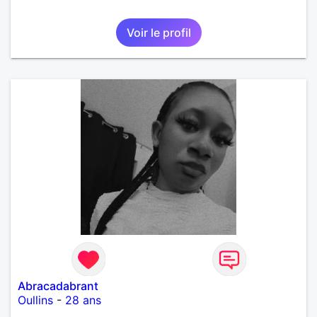
Voir le profil
Abracadabrant
Oullins
-
28 ans