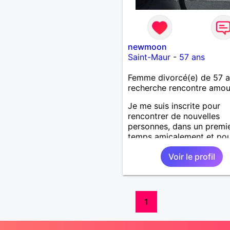
newmoon
Saint-Maur
-
57 ans
Femme divorcé(e) de 57 
recherche rencontre amo
Je me suis inscrite pour
rencontrer de nouvelles
personnes, dans un premi
temps amicalement et po
pas plus. Au feeling! De
Voir le profil
nouveaux horizons. Je sui
nature très active, j'aime 
voyager, la musique, la vi
Plein d'autres choses que 
découvriras.
1