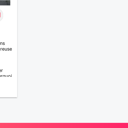
ans
ureuse
er
urquoi
s de
bouger,
déo. Et
tu