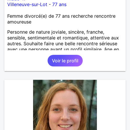
Villeneuve-sur-Lot
-
77 ans
Femme divorcé(e) de 77 ans recherche rencontre
amoureuse
Personne de nature joviale, sincère, franche,
sensible, sentimentale et romantique, attentive aux
autres. Souhaite faire une belle rencontre sérieuse
avec une personne ayant un profil similaire, âge en
rapport et proche si possible Je déteste le
Voir le profil
mensonge et l hypocrisie ainsi que les conflits. J
aime les balades, les villages aux vieilles pierres,
restaurants, musique, mer, montagne, cuisiner et
patisser, cinéma, soirée entre amis. J apprécie l
humour et le dialogue qui est la base d une bonne
relation.