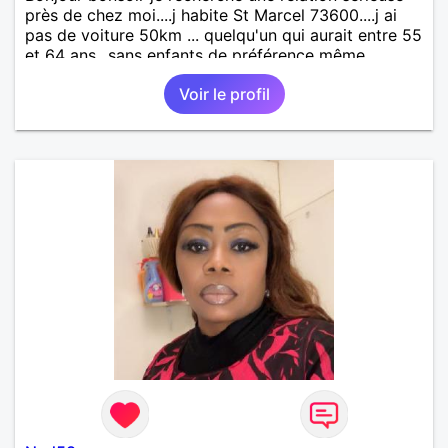
près de chez moi....j habite St Marcel 73600....j ai
pas de voiture 50km ... quelqu'un qui aurait entre 55
et 64 ans...sans enfants de préférence même
adultes et qui n aurait garder aucun contact avec
Voir le profil
une où plusieurs ex...si vous correspondez à ma
recherche ecrivez moi je vous répondrai...