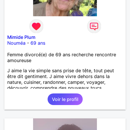
Mimide Plum
Nouméa
-
69 ans
Femme divorcé(e) de 69 ans recherche rencontre
amoureuse
J aime la vie simple sans prise de tête, tout peut
être dit gentiment. J aime vivre dehors dans la
nature, cuisiner, randonner, camper, voyager,
découvrir, comprendre des nouveaux trucs
techniques et sur la vie des êtres vivants. J aime
Voir le profil
danser, faire la fête. Je ne bois pratiquement pas d
alcool, je fume rarement, je ris souvent. Je cherche
un vrai amoureux pour continuer à profiter de la vie
mais à deux. Je peux tout faire toute seule, mais j
en ai marre je veux partagé et rigoler