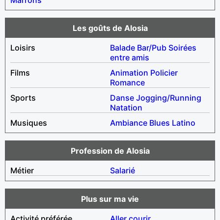
Les goûts de Alosia
Loisirs
Balade
Bar/Pub
Soirées
entre amis
Films
Animation
Policier
Romance
Sports
Danse
Jogging/Running
Natation
Musiques
Ambiance
Blues
Latino
Profession de Alosia
Métier
Salarié
Plus sur ma vie
Activité préférée
Aller courir