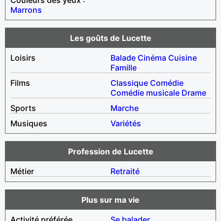
Marrons
Les goûts de Lucette
Loisirs
Balade
Cinéma
Cuisine
Famille
Films
Classique
Comédie
Comédie musicale
Drame
Sports
Marche
Musiques
Variétés
Profession de Lucette
Métier
Retraité
Plus sur ma vie
Activité préférée
Se balader