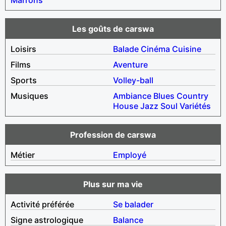
Les goûts de carswa
Loisirs
Balade
Cinéma
Cuisine
Films
Aventure
Sports
Volley-ball
Musiques
Ambiance
Blues
Country
House
Jazz
Soul
Variétés
Profession de carswa
Métier
Employé
Plus sur ma vie
Activité préférée
Se balader
Signe astrologique
Balance