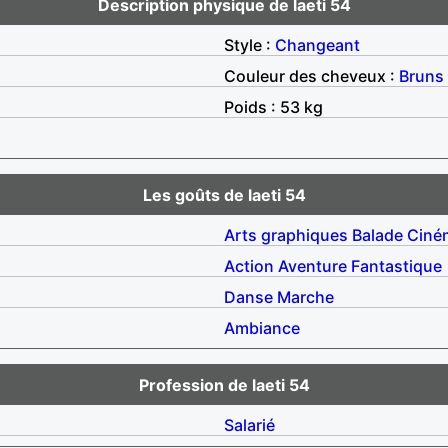
Description physique de laeti 54
Style :
Changeant
Couleur des cheveux :
Bruns
Poids : 53 kg
Les goûts de laeti 54
Arts graphiques
Balade
Ciné
Action
Aventure
Fantastique
Danse
Marche
Ambiance
Profession de laeti 54
Salarié