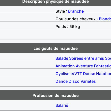
Description physique de mauudee
Style :
Branché
Couleur des cheveux :
Blond
Poids : 56 kg
Les goûts de mauudee
Balade
Soirées entre amis
Sp
Animation
Aventure
Fantasti
Cyclisme/VTT
Danse
Natatio
Dance
Disco
Variétés
Profession de mauudee
Salarié