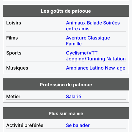
Les goûts de patooue
Loisirs
Animaux
Balade
Soirées
entre amis
Films
Aventure
Classique
Famille
Sports
Cyclisme/VTT
Jogging/Running
Natation
Musiques
Ambiance
Latino
New-age
Profession de patooue
Métier
Salarié
Plus sur ma vie
Activité préférée
Se balader