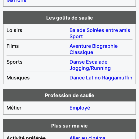
Les goûts de saulie
Loisirs
Balade
Soirées entre amis
Sport
Films
Aventure
Biographie
Classique
Sports
Danse
Escalade
Jogging/Running
Musiques
Dance
Latino
Raggamuffin
Profession de saulie
Métier
Employé
Plus sur ma vie
Activité préférée
Aller au cinéma