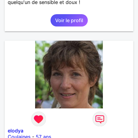
quelqu'un de sensible et doux !
Voir le profil
elodya
Coulaines
-
57 ans