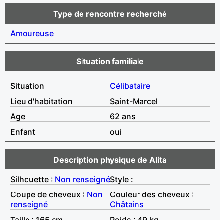
Type de rencontre recherché
Amoureuse
Situation familiale
Situation
Célibataire
Lieu d'habitation
Saint-Marcel
Age
62 ans
Enfant
oui
Description physique de Alita
Silhouette :
Non renseigné
Style :
Coupe de cheveux :
Non
Couleur des cheveux :
renseigné
Châtains
Taille : 165 cm
Poids : 49 kg